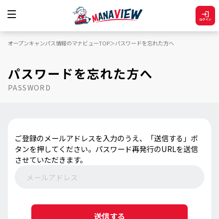
ログイン
オープンキャンパス情報のマナビューTOP
パスワードを忘れた方へ
パスワードを忘れた方へ
PASSWORD
ご登録のメールアドレスを入力のうえ、「送信する」ボ
タンを押してください。パスワード再発行のURLを送信
させていただきます。
送信する