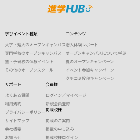
学びイベント種類
コンテンツ
大学・短大のオープンキャンパス
潜入体験レポート
専門学校のオープンキャンパス
オープンキャンパスについて学ぶ
塾・予備校の体験イベント
夏のオープンキャンペーン
その他のオープンスクール
イベント参加キャンペーン
クチコミ投稿キャンペーン
サポート
会員様
よくある質問
ログイン／マイページ
利用規約
新規会員登録
掲載校様
プライバシーポリシー
サイトマップ
掲載のご案内
会社概要
掲載の申し込み
お知らせ
掲載校様ログイン