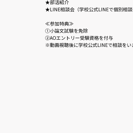
★部活紹介
★LINE相談会（学校公式LINEで個別
≪参加特典≫
①小論文試験を免除
②AOエントリー受験資格を付与
※動画視聴後に学校公式LINEで相談を