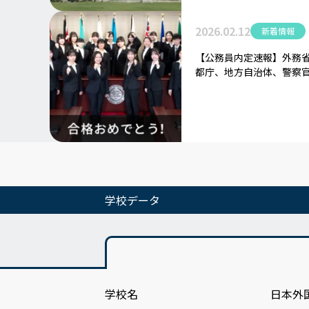
2026.02.12
新着情報
【公務員内定速報】外務省
都庁、地方自治体、警察
学校データ
学校名
日本外