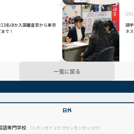
202
13名ほか入国審査官から東京
語学
官まで！
ネス
一覧に戻る
日外
国語専門学校
（ニホンガイコクゴセンモンガッコウ）