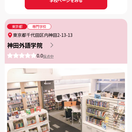
学校ページをみる
東京都
専門学校
東京都千代田区内神田2-13-13
フリーワード
神田外語学院
0.0
採点中
絞り込む（
件）
クリア
44