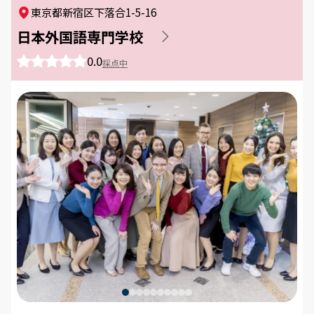
東京都新宿区下落合1-5-16
種別
日本外国語専門学校
すべて
大学・短大
専門学校
0.0
採点中
スクール
塾・予備校
高校・通信制高校
その他
イベント
すべて
オープンキャンパス
学校説明会
体験入学
相談会
個別相談会
一般イベント
定期イベント
大型イベント