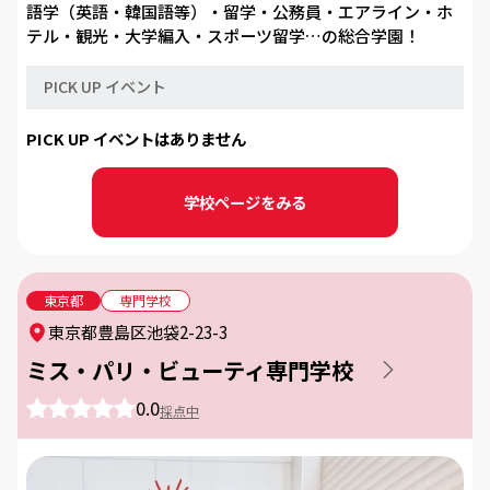
その他
語学（英語・韓国語等）・留学・公務員・エアライン・ホ
テル・観光・大学編入・スポーツ留学…の総合学園！
実施形態
PICK UP イベント
PICK UP イベントはありません
来校型のみ
オンライン・来校型
オンラインのみ
学校ページをみる
興味のあるテーマ
美を追求
アート＆ライフ
東京都
専門学校
教育と社会に関わりたい
食を極める
東京都豊島区池袋2-23-3
ミス・パリ・ビューティ専門学校
医療や福祉に関わりたい
ITとテクノロジー
0.0
採点中
国際的な人になりたい
メカニック
ビジネスに興味がある
やっぱり公務員