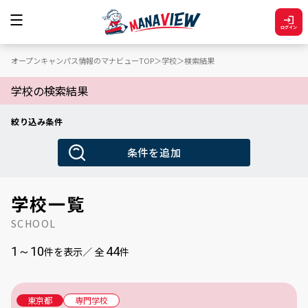
ログイン
詳細検索
オープンキャンパス情報のマナビューTOP
学校
検索結果
開催日
学校の検索結果
絞り込み条件
〜
開催日：
開催日：
条件を追加
エリア
学校一覧
北海道・東北
関東
甲信越・北陸
SCHOOL
東海
関西
中国・四国
1～10
44
件を表示／ 全
件
九州・沖縄
東京都
専門学校