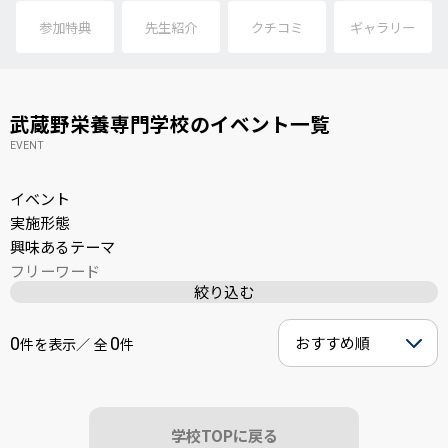
参加特典
先生紹介
クチコミ
ギャラリー
武蔵野栄養専門学校のイベント一覧
EVENT
0
0
件を表示／ 全
件
学校TOPに戻る