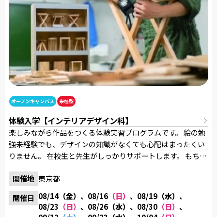
オープンキャンパス
来校型
体験入学【インテリアデザイン科】
楽しみながら作品をつくる体験実習プログラムです。 絵の勉
強未経験でも、デザインの知識がなくても心配はまったくい
りません。 在校生と先生がしっかりサポートします。 もちろ
ん参加費用は無料！気軽に参加してください。 制作した作品
開催地
東京都
すべてお持ち帰りいただけます。 また、来校された方には
「卒業制作作品集」と「オリジナルグッズ」を進呈！ 【内
08/14
（金）
、08/16
（日）
、08/19
（水）
、
開催日
容】 体験実習／学校・学科説明／質問タイム／施設見学／入
08/23
（日）
、08/26
（水）
、08/30
（日）
、
学に関する個別相談など 【開催時間】 13：00～16：30 《当