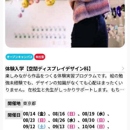
オープンキャンパス
来校型
体験入学【空間ディスプレイデザイン科】
楽しみながら作品をつくる体験実習プログラムです。 絵の勉
強未経験でも、デザインの知識がなくても心配はまったくい
りません。 在校生と先生がしっかりサポートします。 もちろ
ん参加費用は無料！気軽に参加してください。 制作した作品
開催地
東京都
すべてお持ち帰りいただけます。 また、来校された方には
「卒業制作作品集」と「オリジナルグッズ」を進呈！ 【内
08/14
（金）
、08/16
（日）
、08/19
（水）
、
開催日
容】 体験実習／学校・学科説明／質問タイム／施設見学／入
08/23
（日）
、08/26
（水）
、08/30
（日）
、
学に関する個別相談など 【開催時間】 13：00～16：30 《当
09/12
（土）
、09/13
（日）
、10/04
（日）
、