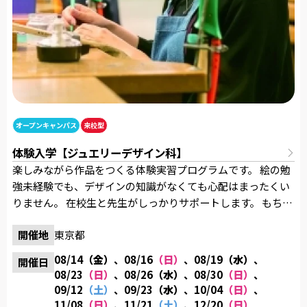
オープンキャンパス
来校型
体験入学【ジュエリーデザイン科】
楽しみながら作品をつくる体験実習プログラムです。 絵の勉
強未経験でも、デザインの知識がなくても心配はまったくい
りません。 在校生と先生がしっかりサポートします。 もちろ
ん参加費用は無料！気軽に参加してください。 制作した作品
開催地
東京都
すべてお持ち帰りいただけます。 また、来校された方には
「卒業制作作品集」と「オリジナルグッズ」を進呈！ 【内
08/14
（金）
、08/16
（日）
、08/19
（水）
、
開催日
容】 体験実習／学校・学科説明／質問タイム／施設見学／入
08/23
（日）
、08/26
（水）
、08/30
（日）
、
学に関する個別相談など 【開催時間】 13：00～16：30 《当
09/12
（土）
、09/23
（水）
、10/04
（日）
、
日のタイムスケジュール例》 13:00 学校説明(日程により、総
11/08
（日）
、11/21
（土）
、12/20
（日）