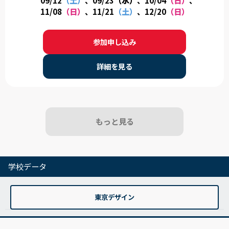
09/12
（土）
、09/23
（水）
、10/04
（日）
、
日のタイムスケジュール例》 13:00 学校説明(日程により、総
11/08
（日）
、11/21
（土）
、12/20
（日）
合型選抜や特待生制度などの説明もあります) 13:00 学科説明
14:00 体験実習 16:00 施設見学 16:20 終了、最後のご案内 ※希
参加申し込み
望者は個別相談承ります。
詳細を見る
もっと見る
学校データ
東京デザイン